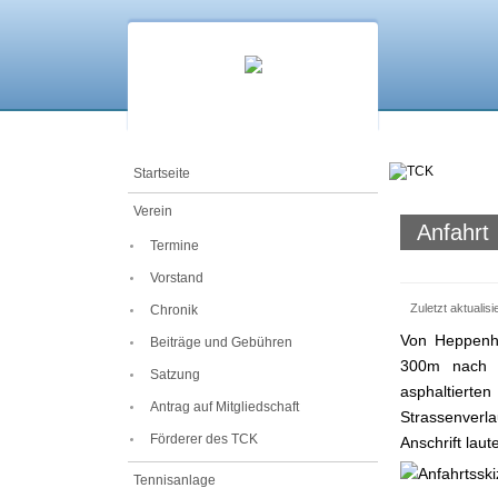
Startseite
Verein
Anfahrt
Termine
Vorstand
Zuletzt aktualisi
Chronik
Von Heppenh
Beiträge und Gebühren
300m nach d
Satzung
asphaltiert
Antrag auf Mitgliedschaft
Strassenverla
Förderer des TCK
Anschrift lau
Tennisanlage